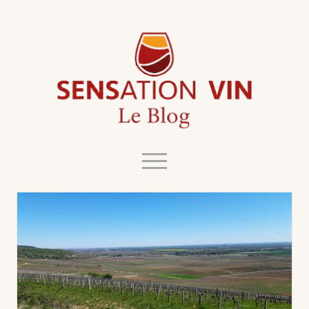
Le
Blog
de
Sensation
Vin
open
menu
twitter
facebook
instagram
linkedin
youtube
Blog
L’esprit du Blog
L’aventure Sensation Vin
Contact