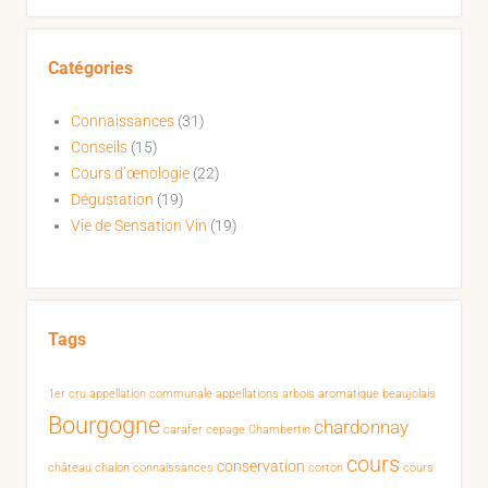
Catégories
Connaissances
(31)
Conseils
(15)
Cours d’œnologie
(22)
Dégustation
(19)
Vie de Sensation Vin
(19)
Tags
1er cru
appellation communale
appellations
arbois
aromatique
beaujolais
Bourgogne
chardonnay
carafer
cepage
Chambertin
cours
conservation
château chalon
connaissances
corton
cours