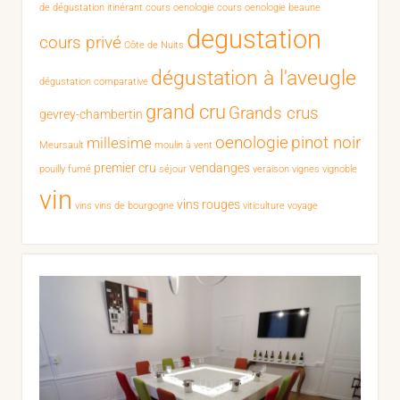
de dégustation itinérant
cours oenologie
cours oenologie beaune
degustation
cours privé
Côte de Nuits
dégustation à l'aveugle
dégustation comparative
grand cru
Grands crus
gevrey-chambertin
oenologie
pinot noir
millesime
Meursault
moulin à vent
premier cru
vendanges
pouilly fumé
séjour
veraison
vignes
vignoble
vin
vins rouges
vins
vins de bourgogne
viticulture
voyage