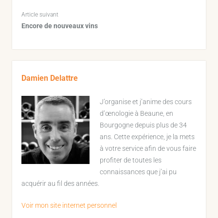
Article suivant
Encore de nouveaux vins
Sidebar
Damien Delattre
J’organise et j’anime des cours
d’œnologie à Beaune, en
Bourgogne depuis plus de 34
ans. Cette expérience, je la mets
à votre service afin de vous faire
profiter de toutes les
connaissances que j’ai pu
acquérir au fil des années.
Voir mon site internet personnel