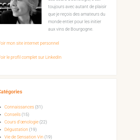
toujours avec autant de plaisir
que je reçois des amateurs du
monde entier pour les initier
aux vins de Bourgogne.
oir mon site internet personnel
oir le profil complet sur LinkedIn
Catégories
Connaissances
(31)
Conseils
(15)
Cours d’œnologie
(22)
Dégustation
(19)
Vie de Sensation Vin
(19)