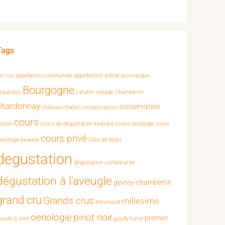
Tags
er cru
appellation communale
appellations
arbois
aromatique
Bourgogne
eaujolais
carafer
cepage
Chambertin
chardonnay
conservation
château chalon
connaissances
cours
orton
cours de dégustation itinérant
cours oenologie
cours
cours privé
enologie beaune
Côte de Nuits
degustation
dégustation comparative
dégustation à l'aveugle
gevrey-chambertin
grand cru
Grands crus
millesime
Meursault
oenologie
pinot noir
premier
oulin à vent
pouilly fumé