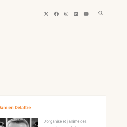
twitter
facebook
instagram
linkedin
youtube
ebar
Damien Delattre
J’organise et j’anime des