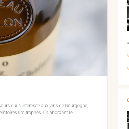
a
V
V
rs qui s’intéresse aux vins de Bourgogne,
erritoires limitrophes. En abordant le