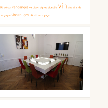
vin
cru
vendanges
séjour
veraison
vignes
vignoble
vins
vins de
vins rouges
ourgogne
viticulture
voyage