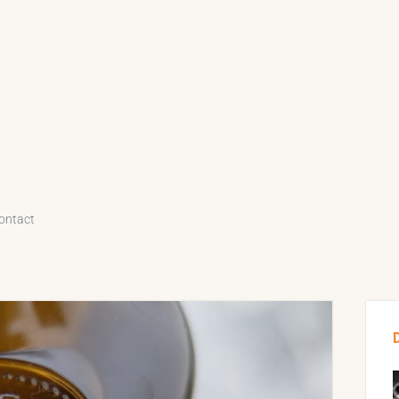
ontact
Sid