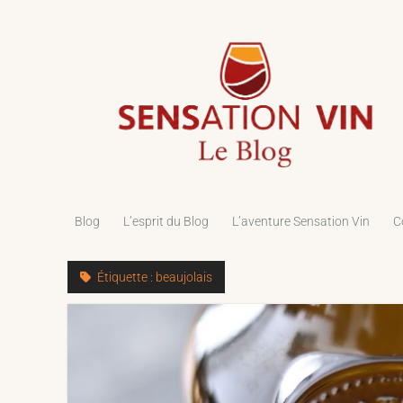
Le
Blog
de
Sensation
Vin
Blog
L’esprit du Blog
L’aventure Sensation Vin
C
Étiquette :
beaujolais