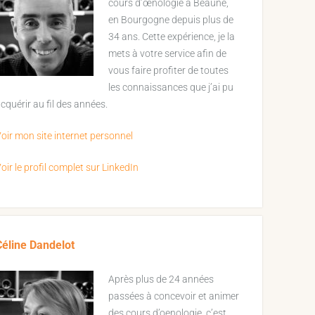
cours d’œnologie à Beaune,
en Bourgogne depuis plus de
34 ans. Cette expérience, je la
mets à votre service afin de
vous faire profiter de toutes
les connaissances que j’ai pu
cquérir au fil des années.
oir mon site internet personnel
oir le profil complet sur LinkedIn
Céline Dandelot
Après plus de 24 années
passées à concevoir et animer
des cours d’oenologie, c’est