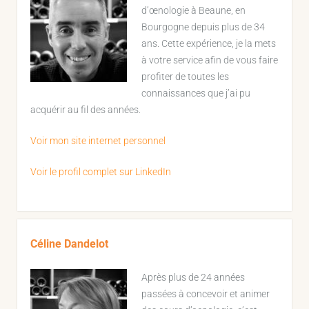
d’œnologie à Beaune, en
Bourgogne depuis plus de 34
ans. Cette expérience, je la mets
à votre service afin de vous faire
profiter de toutes les
connaissances que j’ai pu
acquérir au fil des années.
Voir mon site internet personnel
Voir le profil complet sur LinkedIn
Céline Dandelot
Après plus de 24 années
passées à concevoir et animer