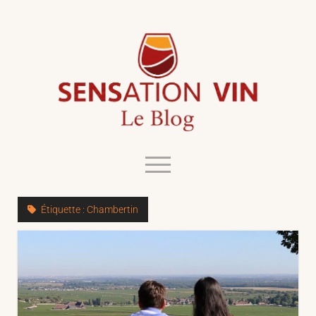
Le
Blog
de
Sensation
Vin
open
menu
twitter
facebook
instagram
linkedin
youtube
Étiquette :
Chambertin
Blog
L’esprit du Blog
L’aventure Sensation Vin
Contact