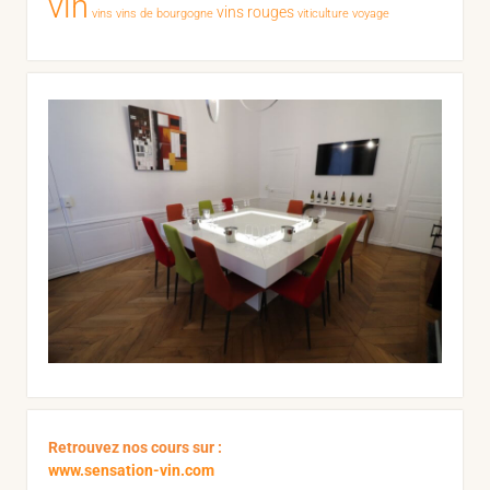
vin
vins rouges
vins
vins de bourgogne
viticulture
voyage
Retrouvez nos cours sur :
www.sensation-vin.com