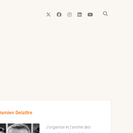
twitter
facebook
instagram
linkedin
youtube
ebar
Damien Delattre
J’organise et j’anime des