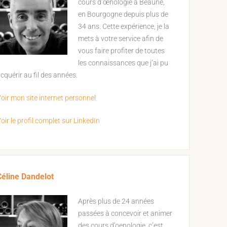
cours d’œnologie à Beaune,
en Bourgogne depuis plus de
34 ans. Cette expérience, je la
mets à votre service afin de
vous faire profiter de toutes
les connaissances que j’ai pu
cquérir au fil des années.
oir mon site internet personnel
oir le profil complet sur LinkedIn
Céline Dandelot
Après plus de 24 années
passées à concevoir et animer
des cours d’oenologie, c’est