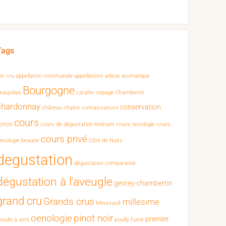
Tags
er cru
appellation communale
appellations
arbois
aromatique
Bourgogne
eaujolais
carafer
cepage
Chambertin
chardonnay
conservation
château chalon
connaissances
cours
orton
cours de dégustation itinérant
cours oenologie
cours
cours privé
enologie beaune
Côte de Nuits
degustation
dégustation comparative
dégustation à l'aveugle
gevrey-chambertin
grand cru
Grands crus
millesime
Meursault
oenologie
pinot noir
premier
oulin à vent
pouilly fumé