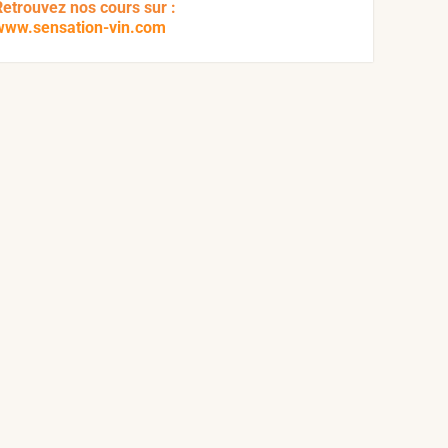
Retrouvez nos cours sur :
www.sensation-vin.com
t