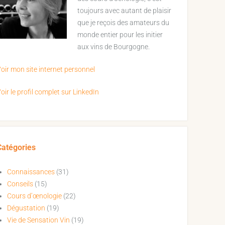
toujours avec autant de plaisir
que je reçois des amateurs du
monde entier pour les initier
aux vins de Bourgogne.
oir mon site internet personnel
oir le profil complet sur LinkedIn
Catégories
Connaissances
(31)
Conseils
(15)
Cours d’œnologie
(22)
Dégustation
(19)
Vie de Sensation Vin
(19)