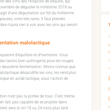
ente des Vins des Hospices de Beaune, qui
Novembre de déguster le millésime 2018 au
agit d’une dégustation sur fût du millésime
euses, voire très rares. Il faut prendre
e n’aura rien à voir avec les vins qui seront
1
mentation malolactique
b
nqueront d’équilibre et d’harmonie. Vous
es tanins bien astringents pour les rouges.
c
 une deuxième fermentation. Moins connue que
o
lolactique désacidifie les vins, les rend plus
lique en acide lactique, sous l’action de
tion n’est pas la portée de tous. C’est même
 en fait, pas capable de se projeter dans
m
ment sera le vin 18 ou 24 mois plus tard.