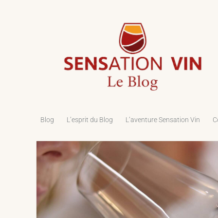
Le
Blog
de
Sensation
Vin
Blog
L’esprit du Blog
L’aventure Sensation Vin
C