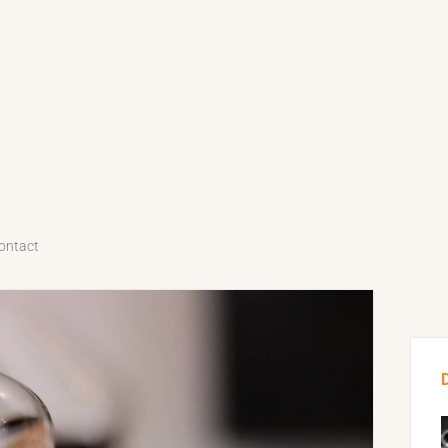
ontact
Sid