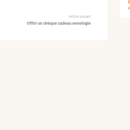
Article suivant
Offrir un chèque cadeau oenologie
Vous ne verrez plus le vin comme avan