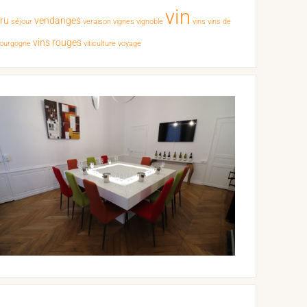
vin
cru
vendanges
séjour
veraison
vignes
vignoble
vins
vins de
vins rouges
ourgogne
viticulture
voyage