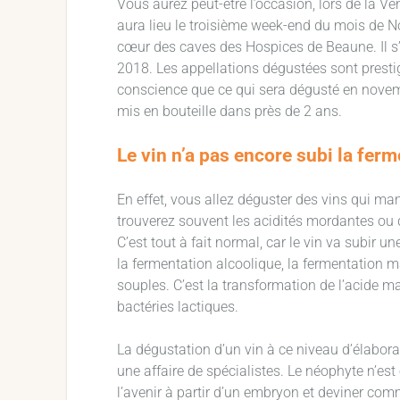
Vous aurez peut-être l’occasion, lors de la V
aura lieu le troisième week-end du mois de 
cœur des caves des Hospices de Beaune. Il s’
2018. Les appellations dégustées sont prestigi
conscience que ce qui sera dégusté en novembr
mis en bouteille dans près de 2 ans.
Le vin n’a pas encore subi la fer
En effet, vous allez déguster des vins qui ma
trouverez souvent les acidités mordantes ou d
C’est tout à fait normal, car le vin va subir
la fermentation alcoolique, la fermentation ma
souples. C’est la transformation de l’acide ma
bactéries lactiques.
La dégustation d’un vin à ce niveau d’élabora
une affaire de spécialistes. Le néophyte n’est
l’avenir à partir d’un embryon et deviner com