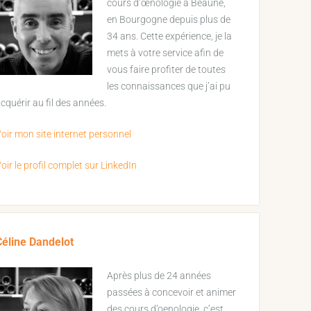
cours d’œnologie à Beaune,
en Bourgogne depuis plus de
34 ans. Cette expérience, je la
mets à votre service afin de
vous faire profiter de toutes
les connaissances que j’ai pu
cquérir au fil des années.
oir mon site internet personnel
oir le profil complet sur LinkedIn
Céline Dandelot
Après plus de 24 années
passées à concevoir et animer
des cours d’oenologie, c’est