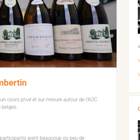
a
V
V
mbertin
, un cours privé et sur mesure autour de l’AOC
 belges.
s participants aient beaucoup ou peu de