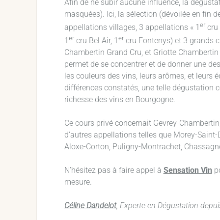
Afin de ne subir aucune influence, la dégustat
masquées). Ici, la sélection (dévoilée en fin 
er
appellations villages, 3 appellations « 1
cru 
er
er
1
cru Bel Air, 1
cru Fontenys) et 3 grands 
Chambertin Grand Cru, et Griotte Chambertin
permet de se concentrer et de donner une desc
les couleurs des vins, leurs arômes, et leurs 
différences constatés, une telle dégustation 
richesse des vins en Bourgogne.
Ce cours privé concernait Gevrey-Chambertin,
d’autres appellations telles que Morey-Sain
Aloxe-Corton, Puligny-Montrachet, Chassag
N’hésitez pas à faire appel à
Sensation Vin
po
mesure.
Céline Dandelot
, Experte en Dégustation dep