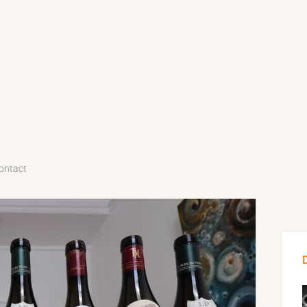
ontact
Sid