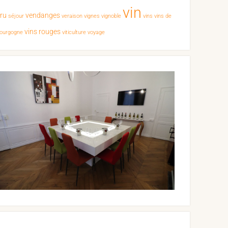
vin
cru
vendanges
séjour
veraison
vignes
vignoble
vins
vins de
vins rouges
ourgogne
viticulture
voyage