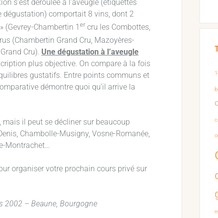
ion s’est déroulée à l’aveugle (étiquettes
de dégustation) comportait 8 vins, dont 2
er
» (Gevrey-Chambertin 1
cru les Combottes,
crus (Chambertin Grand Cru, Mazoyères-
 Grand Cru).
Une dégustation à l’aveugle
ription plus objective. On compare à la fois
1
équilibres gustatifs. Entre points communs et
comparative démontre quoi qu’il arrive la
b
c
 mais il peut se décliner sur beaucoup
t-Denis, Chambolle-Musigny, Vosne-Romanée,
o
ne-Montrachet…
ur organiser votre prochain cours privé sur
uis 2002 – Beaune, Bourgogne
m