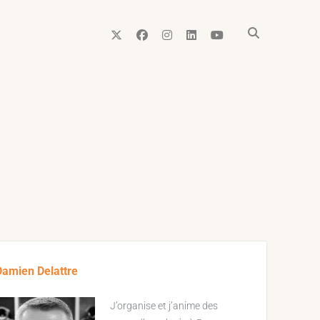
twitter
facebook
instagram
linkedin
youtube
ebar
Damien Delattre
J’organise et j’anime des