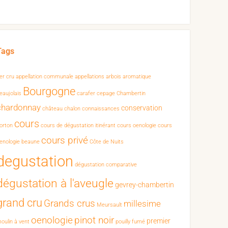
Tags
er cru
appellation communale
appellations
arbois
aromatique
Bourgogne
eaujolais
carafer
cepage
Chambertin
chardonnay
conservation
château chalon
connaissances
cours
orton
cours de dégustation itinérant
cours oenologie
cours
cours privé
enologie beaune
Côte de Nuits
degustation
dégustation comparative
dégustation à l'aveugle
gevrey-chambertin
grand cru
Grands crus
millesime
Meursault
oenologie
pinot noir
premier
oulin à vent
pouilly fumé