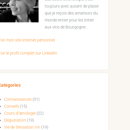
toujours avec autant de plaisir
que je reçois des amateurs du
monde entier pour les initier
aux vins de Bourgogne.
oir mon site internet personnel
oir le profil complet sur LinkedIn
Catégories
Connaissances
(31)
Conseils
(15)
Cours d’œnologie
(22)
Dégustation
(19)
Vie de Sensation Vin
(19)