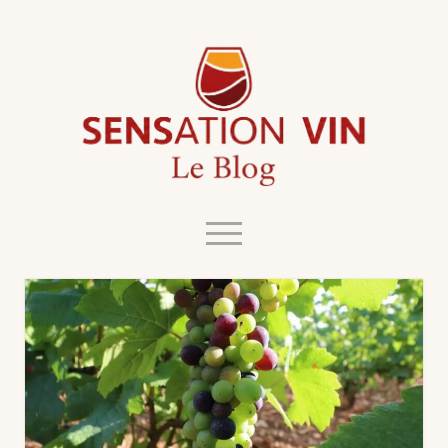
Le
Blog
de
Sensation
Vin
open
menu
twitter
facebook
instagram
linkedin
youtube
Blog
L’esprit du Blog
L’aventure Sensation Vin
Contact