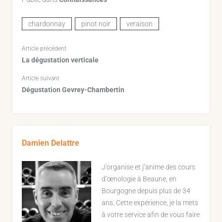
chardonnay
pinot noir
veraison
Article précédent
La dégustation verticale
Article suivant
Dégustation Gevrey-Chambertin
Sidebar
Damien Delattre
J’organise et j’anime des cours
d’œnologie à Beaune, en
Bourgogne depuis plus de 34
ans. Cette expérience, je la mets
à votre service afin de vous faire