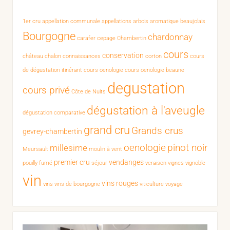
1er cru
appellation communale
appellations
arbois
aromatique
beaujolais
Bourgogne
chardonnay
carafer
cepage
Chambertin
cours
conservation
château chalon
connaissances
corton
cours
de dégustation itinérant
cours oenologie
cours oenologie beaune
degustation
cours privé
Côte de Nuits
dégustation à l'aveugle
dégustation comparative
grand cru
Grands crus
gevrey-chambertin
oenologie
pinot noir
millesime
Meursault
moulin à vent
premier cru
vendanges
pouilly fumé
séjour
veraison
vignes
vignoble
vin
vins rouges
vins
vins de bourgogne
viticulture
voyage