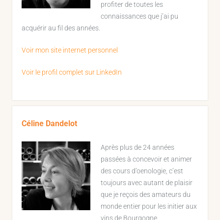
profiter de toutes les
connaissances que j’ai pu
acquérir au fil des années.
Voir mon site internet personnel
Voir le profil complet sur LinkedIn
Céline Dandelot
Après plus de 24 années
passées à concevoir et animer
des cours d’oenologie, c’est
toujours avec autant de plaisir
que je reçois des amateurs du
monde entier pour les initier aux
vins de Bourgogne.